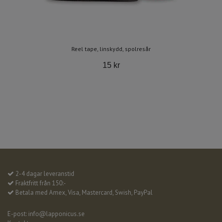
Reel tape, linskydd, spolresår
15 kr
2-4 dagar leveranstid
Fraktfritt från 150:-
Betala med Amex, Visa, Mastercard, Swish, PayPal
E-post:
info@lapponicus.se