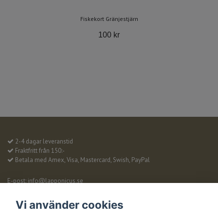
Fiskekort Gränjestjärn
100 kr
2-4 dagar leveranstid
Fraktfritt från 150:-
Betala med Amex, Visa, Mastercard, Swish, PayPal
E-post:
info@lapponicus.se
Kontakt
Om oss
Vi använder cookies
Köpvillkor