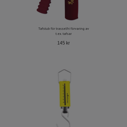
Tafstub för trasselfri förvaring av
t.ex. tafsar
145 kr