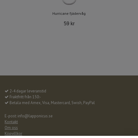
Hurricane fjädervåg
59 kr
2-4 dagar leveranstid
Fraktfritt från 150:-
Betala med Amex, Visa, Mastercard, Swish, PayPal
E-post:
info@lapponicus.se
Kontakt
Om oss
Köpvillkor