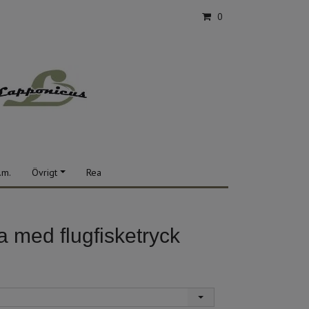
0
.m.
Övrigt
Rea
 med flugfisketryck