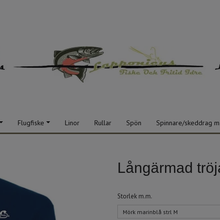
Flugfiske
Linor
Rullar
Spön
Spinnare/skeddrag m
Långärmad tröja
Storlek m.m.
Mörk marinblå strl M