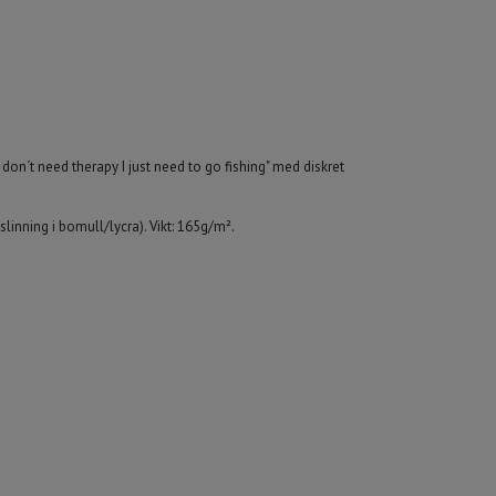
 don´t need therapy I just need to go fishing" med diskret
linning i bomull/lycra). Vikt: 165g/m².