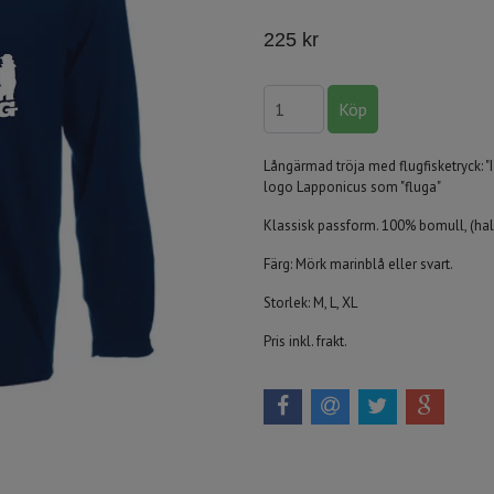
225 kr
Långärmad tröja med flugfisketryck: "I
logo Lapponicus som "fluga"
Klassisk passform. 100% bomull, (hals
Färg: Mörk marinblå eller svart.
Storlek: M, L, XL
Pris inkl. frakt.