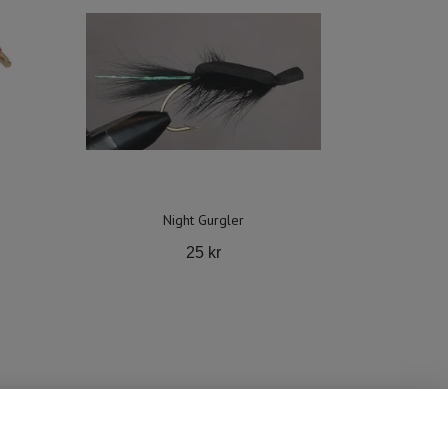
Night Gurgler
25 kr