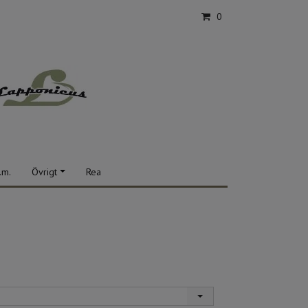
0
.m.
Övrigt
Rea