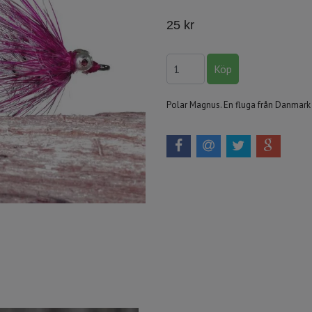
25 kr
Polar Magnus. En fluga från Danmar