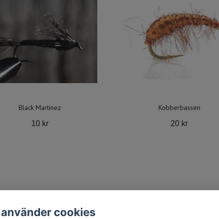
Black Martinez
Kobberbassen
10 kr
20 kr
 använder cookies