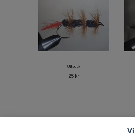
Ullsock
25 kr
Vi
2-4 dagar leveranstid
Kontakt