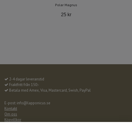
Polar Magnus
25 kr
2-4 dagar leveranstid
Fraktfritt från 150:-
Betala med Amex, Visa, Mastercard, Swish, PayPal
E-post:
info@lapponicus.se
Kontakt
Om oss
Köpvillkor