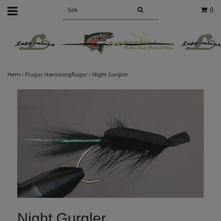
0
Hem
›
Flugor, Havsöringflugor
›
Night Gurgler
Night Gurgler