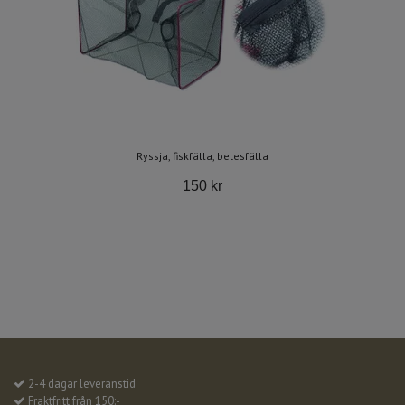
Ryssja, fiskfälla, betesfälla
150 kr
2-4 dagar leveranstid
Fraktfritt från 150:-