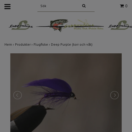
0
Hem
›
Produkter
›
Flugfiske
›
Deep Purple (torr och våt)