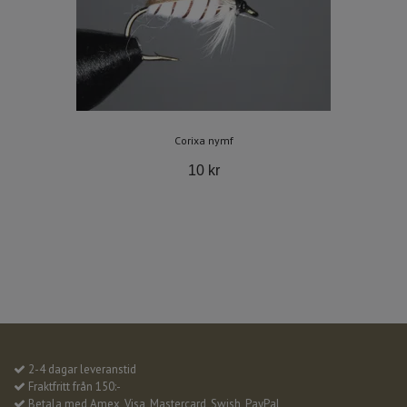
Corixa nymf
10 kr
2-4 dagar leveranstid
Fraktfritt från 150:-
Betala med Amex, Visa, Mastercard, Swish, PayPal