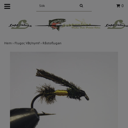
0
Hem
›
Flugor, Våt/nymf
›
Råstoflugan