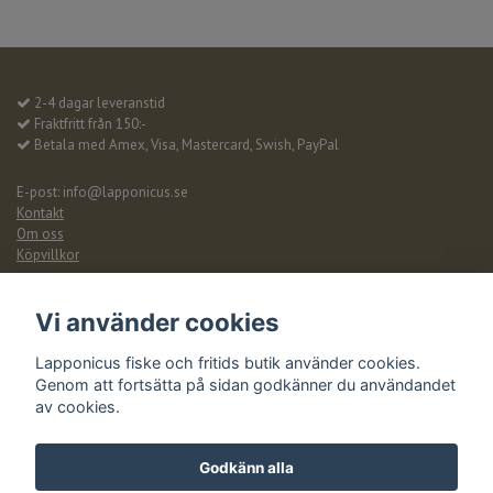
2-4 dagar leveranstid
Fraktfritt från 150:-
Betala med Amex, Visa, Mastercard, Swish, PayPal
E-post:
info@lapponicus.se
Kontakt
Om oss
Köpvillkor
Vi använder cookies
© Copyright 2026 Lapponicus fiske och fritid, Idre
Lapponicus fiske och fritids butik använder cookies.
Powered by Quickbutik
Genom att fortsätta på sidan godkänner du användandet
av cookies.
Godkänn alla