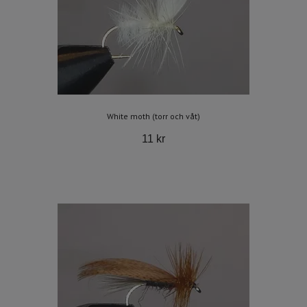
White moth (torr och våt)
11 kr