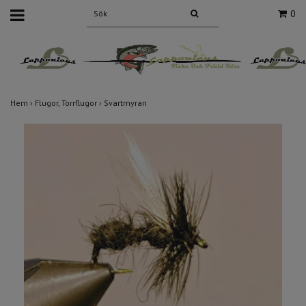
0
Hem
›
Flugor, Torrflugor
›
Svartmyran