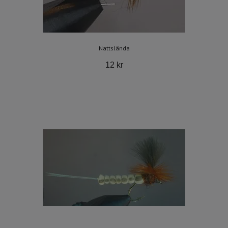
Nattslända
12 kr