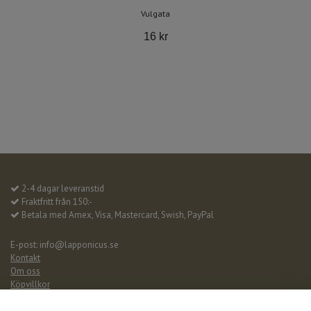
Vulgata
16 kr
2-4 dagar leveranstid
Fraktfritt från 150:-
Betala med Amex, Visa, Mastercard, Swish, PayPal
E-post:
info@lapponicus.se
Kontakt
Om oss
Köpvillkor