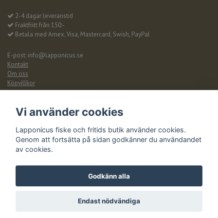
2-4 dagar leveranstid
Fraktfritt från 150:-
Betala med Amex, Visa, Mastercard, Swish, PayPal
E-post:
info@lapponicus.se
Kontakt
Om oss
Köpvillkor
Vi använder cookies
© Copyright 2026 Lapponicus fiske och fritid, Idre
Lapponicus fiske och fritids butik använder cookies.
Powered by Quickbutik
Genom att fortsätta på sidan godkänner du användandet
av cookies.
Godkänn alla
Endast nödvändiga