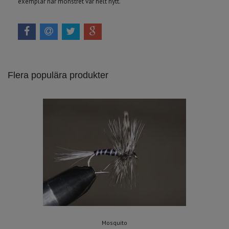
exemplar när mönstret var helt nytt.
Flera populära produkter
Mosquito