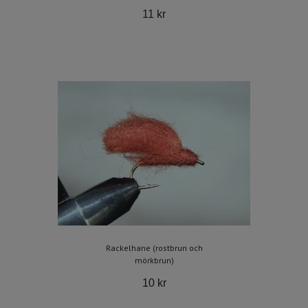
11 kr
Rackelhane (rostbrun och
mörkbrun)
10 kr